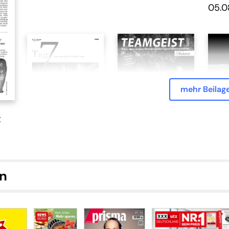
05.0
mehr Beilag
t
Tag 7 - 02.08.2026
Teamgeist
Hist
Fasz
on
Raum