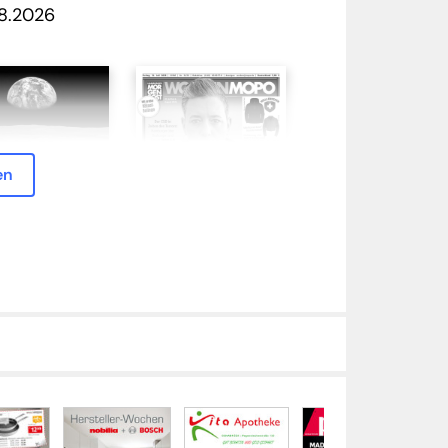
8.2026
en
orische Zeitung -
MOPO - 31/26
ination
fahrt