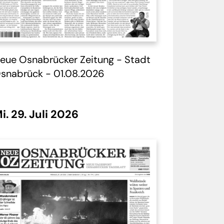
orische Zeitung -
Tag 7 - 31.05.2026
großen Momente
eue Osnabrücker Zeitung - Stadt
britischen
snabrück - 01.08.2026
rchie
i. 29. Juli 2026
dortportrait
Tag 7 - 10.05.2026