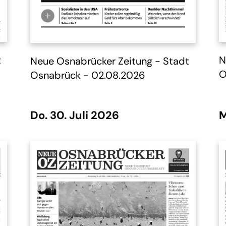
MEMA
Tag 7 - 07.06.2026
Hist
Ausbildungsbeilage
Die 
t
N
Neue Osnabrücker Zeitung - Stadt
der 
O
Mona
Osnabrück - 02.08.2026
Do. 30. Juli 2026
M
Tag 7 - 24.05.2026
Tag 7 - 17.05.2026
Stan