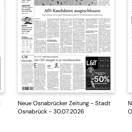
Geme
Die Inseln 26/27
LandGang 03/26
Tag 
t
Neue Osnabrücker Zeitung - Stadt
N
Osnabrück - 30.07.2026
O