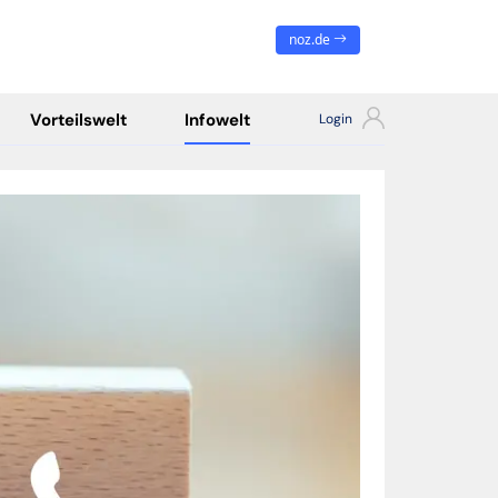
noz.de
Vorteilswelt
Infowelt