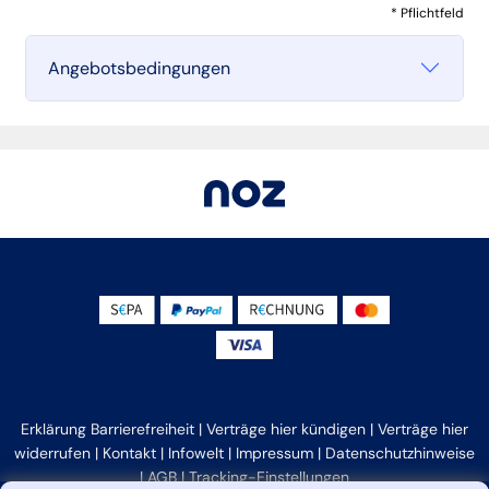
* Pflichtfeld
Angebotsbedingungen
Erklärung Barrierefreiheit
|
Verträge hier kündigen
|
Verträge hier
widerrufen
|
Kontakt
|
Infowelt
|
Impressum
|
Datenschutzhinweise
|
AGB
|
Tracking-Einstellungen