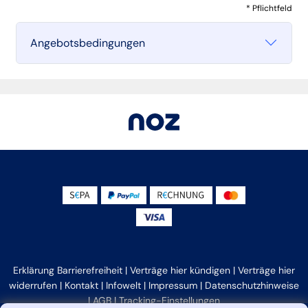
* Pflichtfeld
Angebotsbedingungen
Erklärung Barrierefreiheit
|
Verträge hier kündigen
|
Verträge hier
widerrufen
|
Kontakt
|
Infowelt
|
Impressum
|
Datenschutzhinweise
|
AGB
|
Tracking-Einstellungen